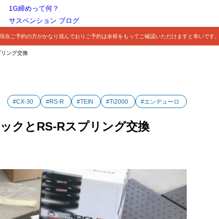
1G締めって何？
サスペンション ブログ
現在ご予約の方がかなり混んでおりご予約は余裕をもってご確認いただけますと幸いです
スプリング交換
#CX-30
#RS-R
#TEIN
#Ti2000
#エンデューロ
ショックとRS-Rスプリング交換