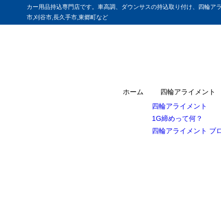
カー用品持込専門店です。車高調、ダウンサスの持込取り付け、四輪アラ
市,刈谷市,長久手市,東郷町など
ホーム
四輪アライメント
四輪アライメント
1G締めって何？
四輪アライメント ブ