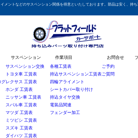
イメントなどのサスペンション関係を得意といたしております。部品は安く、持ち込
サスペンション
作業項目
お問合せ
サスペンション交換
各種工賃表
ご予約
トヨタ車 工賃表
持込サスペンション工賃表
ご質問
ログ
レクサス 工賃表
四輪アライメント
ホンダ 工賃表
シートカバー取り付け
ニッサン車 工賃表
持込タイヤ交換
スバル車 工賃表
電装品関連
マツダ 工賃表
フェンダー加工
ミツビシ 工賃表
スズキ 工賃表
ダイハツ 工賃表