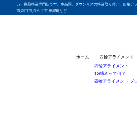
カー用品持込専門店です。車高調、ダウンサスの持込取り付け、四輪アラ
市,刈谷市,長久手市,東郷町など
ホーム
四輪アライメント
四輪アライメント
1G締めって何？
四輪アライメント ブ