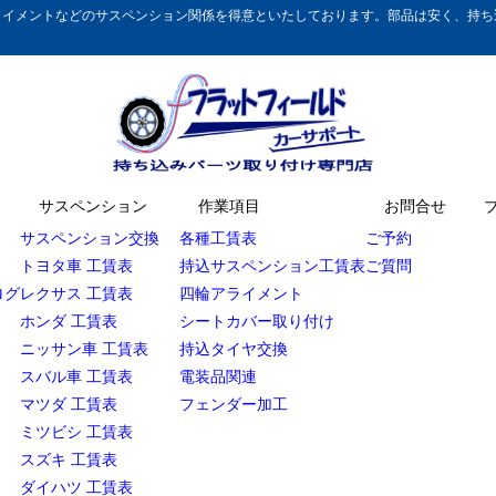
イメントなどのサスペンション関係を得意といたしております。部品は安く、持ち込
サスペンション
作業項目
お問合せ
サスペンション交換
各種工賃表
ご予約
トヨタ車 工賃表
持込サスペンション工賃表
ご質問
ログ
レクサス 工賃表
四輪アライメント
ホンダ 工賃表
シートカバー取り付け
ニッサン車 工賃表
持込タイヤ交換
スバル車 工賃表
電装品関連
マツダ 工賃表
フェンダー加工
ミツビシ 工賃表
スズキ 工賃表
ダイハツ 工賃表