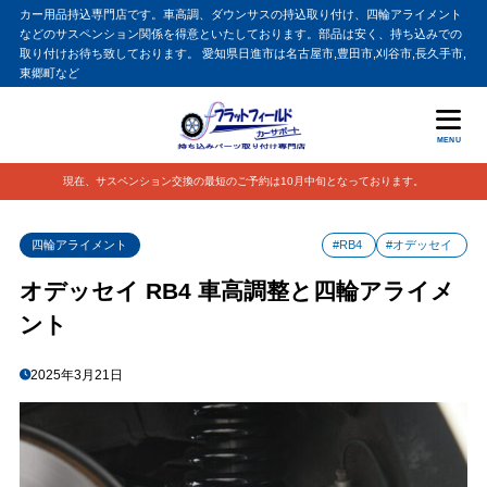
カー用品持込専門店です。車高調、ダウンサスの持込取り付け、四輪アライメント
などのサスペンション関係を得意といたしております。部品は安く、持ち込みでの
取り付けお待ち致しております。 愛知県日進市は名古屋市,豊田市,刈谷市,長久手市,
東郷町など
MENU
現在、サスペンション交換の最短のご予約は10月中旬となっております。
四輪アライメント
#RB4
#オデッセイ
オデッセイ RB4 車高調整と四輪アライメ
ント
2025年3月21日