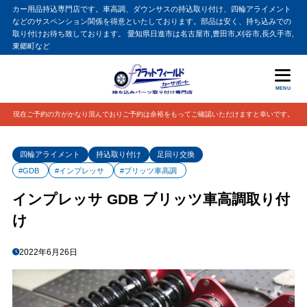
カー用品持込専門店です。車高調、ダウンサスの持込取り付け、四輪アライメント
などのサスペンション関係を得意といたしております。部品は安く、持ち込みでの
取り付けお待ち致しております。 愛知県日進市は名古屋市,豊田市,刈谷市,長久手市,
東郷町など
MENU
現在ご予約の方がかなり混んでおりご予約は余裕をもってご確認いただけますと幸いです。
四輪アライメント
持込取り付け
足回り交換
#GDB
#インプレッサ
#ブリッツ車高調
インプレッサ GDB ブリッツ車高調取り付
け
2022年6月26日