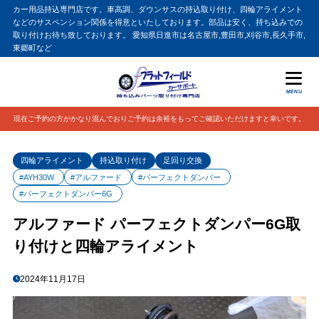
カー用品持込専門店です。車高調、ダウンサスの持込取り付け、四輪アライメント
などのサスペンション関係を得意といたしております。部品は安く、持ち込みでの
取り付けお待ち致しております。 愛知県日進市は名古屋市,豊田市,刈谷市,長久手市,
東郷町など
MENU
現在ご予約の方がかなり混んでおりご予約は余裕をもってご確認いただけますと幸いです。
四輪アライメント
持込取り付け
足回り交換
#AYH30W
#アルファード
#パーフェクトダンバー
#パーフェクトダンパー6G
アルファード パーフェクトダンパー6G取
り付けと四輪アライメント
2024年11月17日