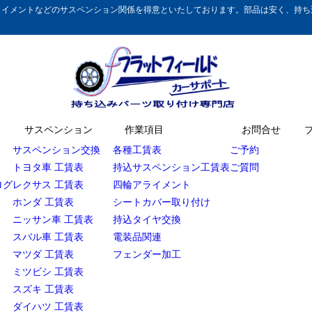
イメントなどのサスペンション関係を得意といたしております。部品は安く、持ち込
サスペンション
作業項目
お問合せ
サスペンション交換
各種工賃表
ご予約
トヨタ車 工賃表
持込サスペンション工賃表
ご質問
ログ
レクサス 工賃表
四輪アライメント
ホンダ 工賃表
シートカバー取り付け
ニッサン車 工賃表
持込タイヤ交換
スバル車 工賃表
電装品関連
マツダ 工賃表
フェンダー加工
ミツビシ 工賃表
スズキ 工賃表
ダイハツ 工賃表