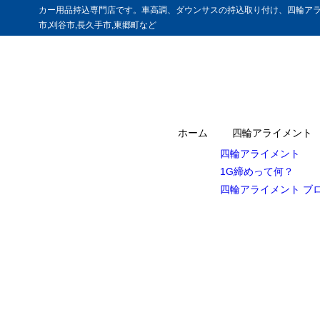
カー用品持込専門店です。車高調、ダウンサスの持込取り付け、四輪アラ
市,刈谷市,長久手市,東郷町など
ホーム
四輪アライメント
四輪アライメント
1G締めって何？
四輪アライメント ブ