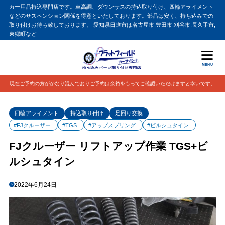
カー用品持込専門店です。車高調、ダウンサスの持込取り付け、四輪アライメント
などのサスペンション関係を得意といたしております。部品は安く、持ち込みでの
取り付けお待ち致しております。 愛知県日進市は名古屋市,豊田市,刈谷市,長久手市,
東郷町など
MENU
現在ご予約の方がかなり混んでおりご予約は余裕をもってご確認いただけますと幸いです。
四輪アライメント
持込取り付け
足回り交換
#FJクルーザー
#TGS
#アップスプリング
#ビルシュタイン
FJクルーザー リフトアップ作業 TGS+ビ
ルシュタイン
2022年6月24日