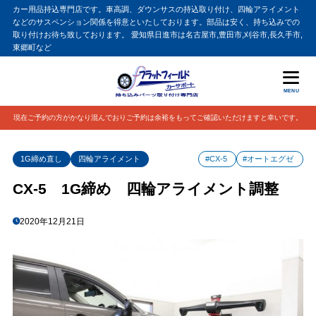
カー用品持込専門店です。車高調、ダウンサスの持込取り付け、四輪アライメント
などのサスペンション関係を得意といたしております。部品は安く、持ち込みでの
取り付けお待ち致しております。 愛知県日進市は名古屋市,豊田市,刈谷市,長久手市,
東郷町など
MENU
現在ご予約の方がかなり混んでおりご予約は余裕をもってご確認いただけますと幸いです。
1G締め直し
四輪アライメント
#CX-5
#オートエグゼ
CX-5 1G締め 四輪アライメント調整
2020年12月21日