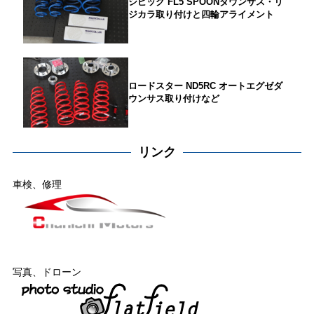
シビック FL5 SPOONダウンサス・リ
ジカラ取り付けと四輪アライメント
ロードスター ND5RC オートエグゼダ
ウンサス取り付けなど
リンク
車検、修理
写真、ドローン