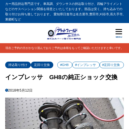
カー用品持込専門店です。車高調、ダウンサスの持込取り付け、四輪アライメント
などのサスペンション関係を得意といたしております。部品は安く、持ち込みでの
取り付けお待ち致しております。 愛知県日進市は名古屋市,豊田市,刈谷市,長久手市,
東郷町など
MENU
現在ご予約の方がかなり混んでおりご予約は余裕をもってご確認いただけますと幸いです。
持込取り付け
足回り交換
#GH8
#インプレッサ
#足回り交換
インプレッサ GH8の純正ショック交換
2018年5月12日