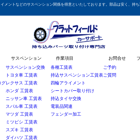
イメントなどのサスペンション関係を得意といたしております。部品は安く、持ち込
サスペンション
作業項目
お問合せ
サスペンション交換
各種工賃表
ご予約
トヨタ車 工賃表
持込サスペンション工賃表
ご質問
ログ
レクサス 工賃表
四輪アライメント
ホンダ 工賃表
シートカバー取り付け
ニッサン車 工賃表
持込タイヤ交換
スバル車 工賃表
電装品関連
マツダ 工賃表
フェンダー加工
ミツビシ 工賃表
スズキ 工賃表
ダイハツ 工賃表