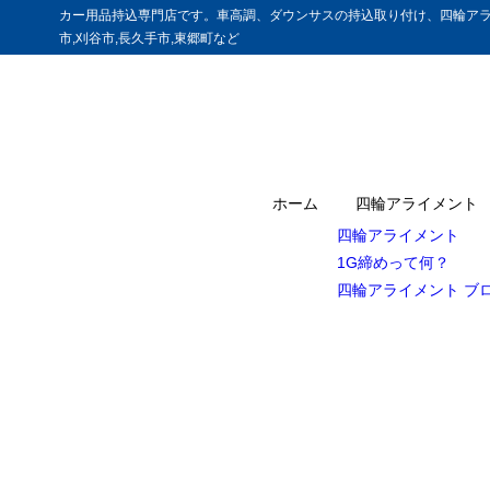
カー用品持込専門店です。車高調、ダウンサスの持込取り付け、四輪アラ
市,刈谷市,長久手市,東郷町など
ホーム
四輪アライメント
四輪アライメント
1G締めって何？
四輪アライメント ブ