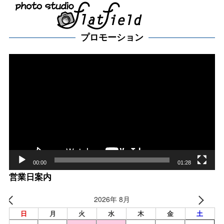
プロモーション
動
画
プ
レー
ヤー
00:00
01:28
営業日案内
2026年 8月
日
月
火
水
木
金
土