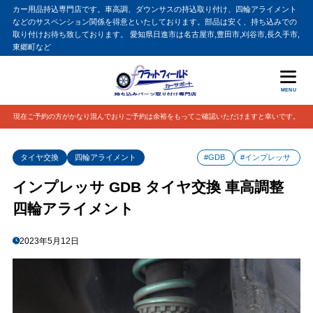
カー用品持込専門店です。車高調、ダウンサスの持込取り付け、四輪アライメント
などのサスペンション関係を得意といたしております。部品は安く、持ち込みでの
取り付けお待ち致しております。 愛知県日進市は名古屋市,豊田市,刈谷市,長久手市,
東郷町など
MENU
現在ご予約の方がかなり混んでおりご予約は余裕をもってご確認いただけますと幸いです。
タイヤ交換
四輪アライメント
#GDB
#インプレッサ
インプレッサ GDB タイヤ交換 車高調整
四輪アライメント
2023年5月12日