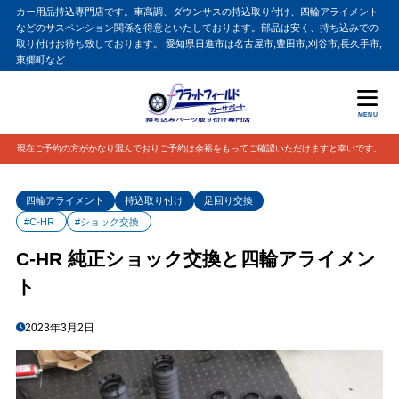
カー用品持込専門店です。車高調、ダウンサスの持込取り付け、四輪アライメント
などのサスペンション関係を得意といたしております。部品は安く、持ち込みでの
取り付けお待ち致しております。 愛知県日進市は名古屋市,豊田市,刈谷市,長久手市,
東郷町など
MENU
現在ご予約の方がかなり混んでおりご予約は余裕をもってご確認いただけますと幸いです。
四輪アライメント
持込取り付け
足回り交換
#C-HR
#ショック交換
C-HR 純正ショック交換と四輪アライメン
ト
2023年3月2日