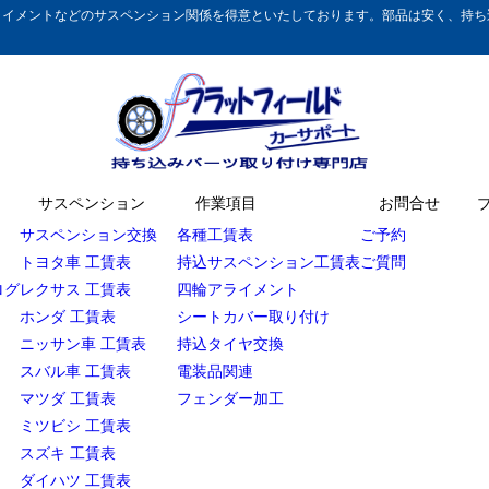
イメントなどのサスペンション関係を得意といたしております。部品は安く、持ち込
サスペンション
作業項目
お問合せ
サスペンション交換
各種工賃表
ご予約
トヨタ車 工賃表
持込サスペンション工賃表
ご質問
ログ
レクサス 工賃表
四輪アライメント
ホンダ 工賃表
シートカバー取り付け
ニッサン車 工賃表
持込タイヤ交換
スバル車 工賃表
電装品関連
マツダ 工賃表
フェンダー加工
ミツビシ 工賃表
スズキ 工賃表
ダイハツ 工賃表