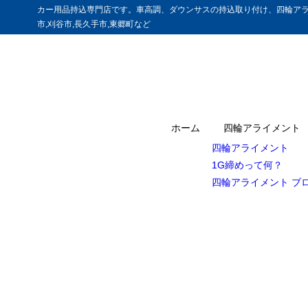
カー用品持込専門店です。車高調、ダウンサスの持込取り付け、四輪アラ
市,刈谷市,長久手市,東郷町など
ホーム
四輪アライメント
四輪アライメント
1G締めって何？
四輪アライメント ブ