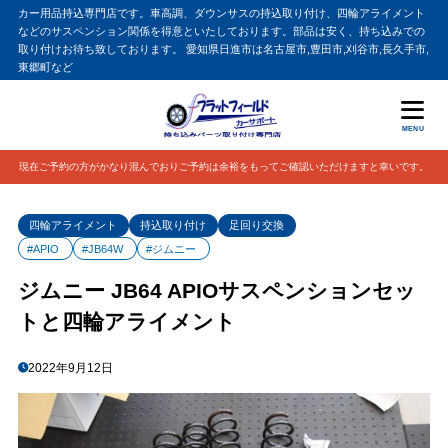
カー用品持込専門店です。車高調、ダウンサスの持込取り付け、四輪アライメント
などのサスペンション関係を得意といたしております。部品は安く、持ち込みでの
取り付けお待ち致しております。 愛知県日進市は名古屋市,豊田市,刈谷市,長久手市,
東郷町など
MENU
現在ご予約の方がかなり混んでおりご予約は余裕をもってご確認いただけますと幸いです。
四輪アライメント
持込取り付け
足回り交換
#APIO
#JB64W
#ジムニー
ジムニー JB64 APIOサスペンションセッ
トと四輪アライメント
2022年9月12日