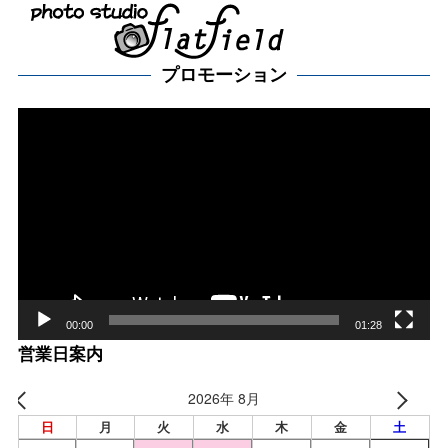
プロモーション
動
画
プ
レー
ヤー
00:00
01:28
営業日案内
2026年 8月
日
月
火
水
木
金
土