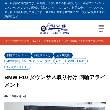
カー用品持込専門店です。車高調、ダウンサスの持込取り付け、四輪アライメント
などのサスペンション関係を得意といたしております。部品は安く、持ち込みでの
取り付けお待ち致しております。 愛知県日進市は名古屋市,豊田市,刈谷市,長久手市,
東郷町など
MENU
現在ご予約の方がかなり混んでおりご予約は余裕をもってご確認いただけますと幸いです。
四輪アライメント
持込取り付け
足回り交換
#BMW 持ち込みサスペンション交換
#F10
#VOGTLAND
#フォクトランド
BMW F10 ダウンサス取り付け 四輪アライ
メント
2019年7月14日