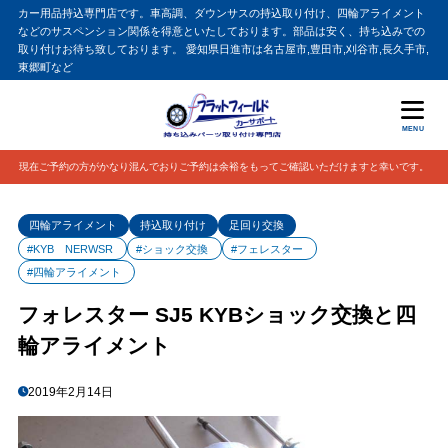
カー用品持込専門店です。車高調、ダウンサスの持込取り付け、四輪アライメント
などのサスペンション関係を得意といたしております。部品は安く、持ち込みでの
取り付けお待ち致しております。 愛知県日進市は名古屋市,豊田市,刈谷市,長久手市,
東郷町など
MENU
現在ご予約の方がかなり混んでおりご予約は余裕をもってご確認いただけますと幸いです。
四輪アライメント
持込取り付け
足回り交換
#KYB NERWSR
#ショック交換
#フェレスター
#四輪アライメント
フォレスター SJ5 KYBショック交換と四
輪アライメント
2019年2月14日