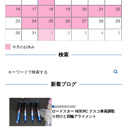
16
17
18
19
20
21
22
23
24
25
26
27
28
29
30
31
1
2
3
4
5
今月のお休み
検索
新着ブログ
2026年8月10日
ロードスター NDERC クスコ車高調取
り付けと四輪アライメント