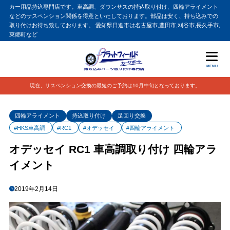
カー用品持込専門店です。車高調、ダウンサスの持込取り付け、四輪アライメント
などのサスペンション関係を得意といたしております。部品は安く、持ち込みでの
取り付けお待ち致しております。 愛知県日進市は名古屋市,豊田市,刈谷市,長久手市,
東郷町など
MENU
現在、サスペンション交換の最短のご予約は10月中旬となっております。
四輪アライメント
持込取り付け
足回り交換
#HKS車高調
#RC1
#オデッセイ
#四輪アライメント
オデッセイ RC1 車高調取り付け 四輪アラ
イメント
2019年2月14日