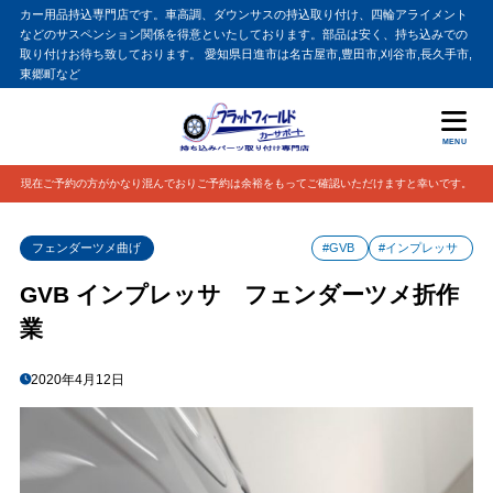
カー用品持込専門店です。車高調、ダウンサスの持込取り付け、四輪アライメント
などのサスペンション関係を得意といたしております。部品は安く、持ち込みでの
取り付けお待ち致しております。 愛知県日進市は名古屋市,豊田市,刈谷市,長久手市,
東郷町など
MENU
現在ご予約の方がかなり混んでおりご予約は余裕をもってご確認いただけますと幸いです。
フェンダーツメ曲げ
#GVB
#インプレッサ
GVB インプレッサ フェンダーツメ折作
業
2020年4月12日