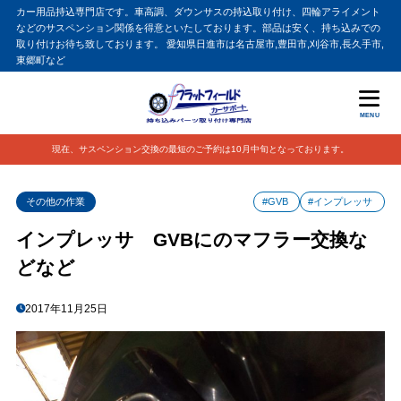
カー用品持込専門店です。車高調、ダウンサスの持込取り付け、四輪アライメント
などのサスペンション関係を得意といたしております。部品は安く、持ち込みでの
取り付けお待ち致しております。 愛知県日進市は名古屋市,豊田市,刈谷市,長久手市,
東郷町など
MENU
現在、サスペンション交換の最短のご予約は10月中旬となっております。
その他の作業
#GVB
#インプレッサ
インプレッサ GVBにのマフラー交換な
どなど
2017年11月25日