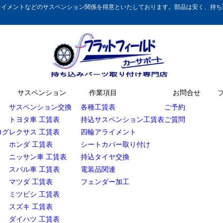
イメントなどのサスペンション関係を得意といたしております。部品は安く、持ち込
サスペンション
作業項目
お問合せ
サスペンション交換
各種工賃表
ご予約
トヨタ車 工賃表
持込サスペンション工賃表
ご質問
ログ
レクサス 工賃表
四輪アライメント
ホンダ 工賃表
シートカバー取り付け
ニッサン車 工賃表
持込タイヤ交換
スバル車 工賃表
電装品関連
マツダ 工賃表
フェンダー加工
ミツビシ 工賃表
スズキ 工賃表
ダイハツ 工賃表