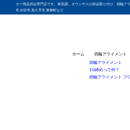
カー用品持込専門店です。車高調、ダウンサスの持込取り付け、四輪アラ
市,刈谷市,長久手市,東郷町など
ホーム
四輪アライメント
四輪アライメント
1G締めって何？
四輪アライメント ブ