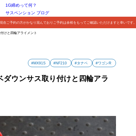
1G締めって何？
サスペンション ブログ
現在ご予約の方がかなり混んでおりご予約は余裕をもってご確認いただけますと幸いです
取り付けと四輪アライメント
#MX91S
#NF210
#タナベ
#ワゴンR
タナベダウンサス取り付けと四輪アラ