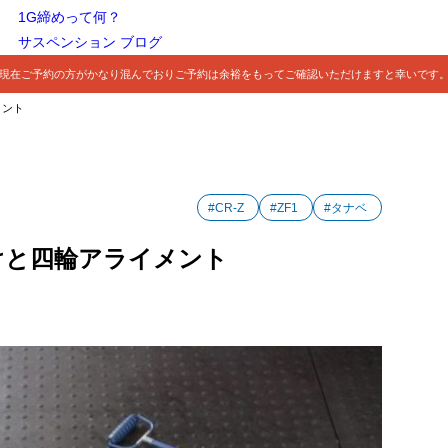
1G締めって何？
サスペンション ブログ
現在ご予約の方がかなり混んでおりご予約は余裕をもってご確認いただけますと幸いです
メント
#CR-Z
#ZF1
#タナベ
付けと四輪アライメント