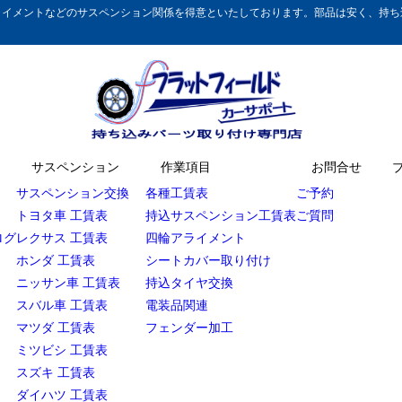
イメントなどのサスペンション関係を得意といたしております。部品は安く、持ち込
サスペンション
作業項目
お問合せ
サスペンション交換
各種工賃表
ご予約
トヨタ車 工賃表
持込サスペンション工賃表
ご質問
ログ
レクサス 工賃表
四輪アライメント
ホンダ 工賃表
シートカバー取り付け
ニッサン車 工賃表
持込タイヤ交換
スバル車 工賃表
電装品関連
マツダ 工賃表
フェンダー加工
ミツビシ 工賃表
スズキ 工賃表
ダイハツ 工賃表