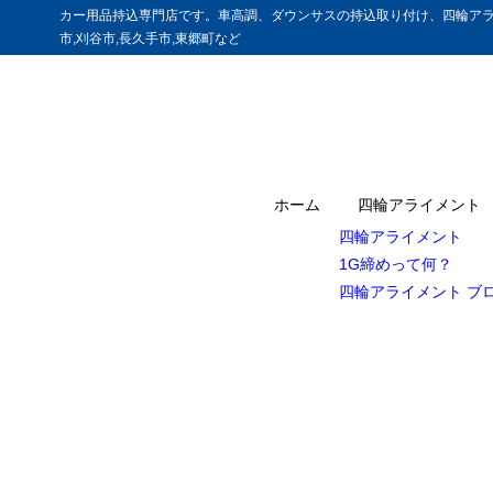
カー用品持込専門店です。車高調、ダウンサスの持込取り付け、四輪アラ
市,刈谷市,長久手市,東郷町など
ホーム
四輪アライメント
四輪アライメント
1G締めって何？
四輪アライメント ブ