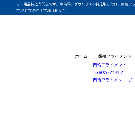
カー用品持込専門店です。車高調、ダウンサスの持込取り付け、四輪アラ
市,刈谷市,長久手市,東郷町など
ホーム
四輪アライメント
四輪アライメント
1G締めって何？
四輪アライメント ブ