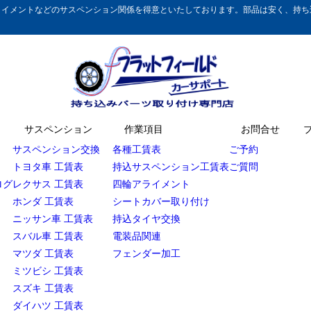
イメントなどのサスペンション関係を得意といたしております。部品は安く、持ち込
サスペンション
作業項目
お問合せ
サスペンション交換
各種工賃表
ご予約
トヨタ車 工賃表
持込サスペンション工賃表
ご質問
ログ
レクサス 工賃表
四輪アライメント
ホンダ 工賃表
シートカバー取り付け
ニッサン車 工賃表
持込タイヤ交換
スバル車 工賃表
電装品関連
マツダ 工賃表
フェンダー加工
ミツビシ 工賃表
スズキ 工賃表
ダイハツ 工賃表