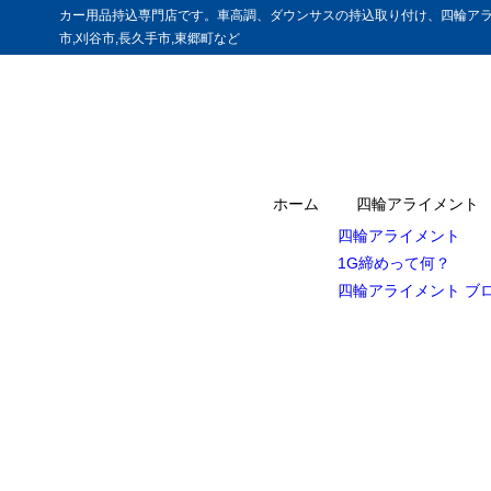
カー用品持込専門店です。車高調、ダウンサスの持込取り付け、四輪アラ
市,刈谷市,長久手市,東郷町など
ホーム
四輪アライメント
四輪アライメント
1G締めって何？
四輪アライメント ブ