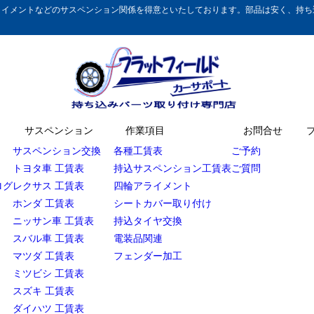
イメントなどのサスペンション関係を得意といたしております。部品は安く、持ち込
サスペンション
作業項目
お問合せ
サスペンション交換
各種工賃表
ご予約
トヨタ車 工賃表
持込サスペンション工賃表
ご質問
ログ
レクサス 工賃表
四輪アライメント
ホンダ 工賃表
シートカバー取り付け
ニッサン車 工賃表
持込タイヤ交換
スバル車 工賃表
電装品関連
マツダ 工賃表
フェンダー加工
ミツビシ 工賃表
スズキ 工賃表
ダイハツ 工賃表