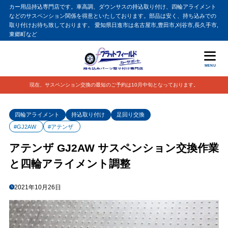
カー用品持込専門店です。車高調、ダウンサスの持込取り付け、四輪アライメント
などのサスペンション関係を得意といたしております。部品は安く、持ち込みでの
取り付けお待ち致しております。 愛知県日進市は名古屋市,豊田市,刈谷市,長久手市,
東郷町など
MENU
現在、サスペンション交換の最短のご予約は10月中旬となっております。
四輪アライメント
持込取り付け
足回り交換
#GJ2AW
#アテンザ
アテンザ GJ2AW サスペンション交換作業
と四輪アライメント調整
2021年10月26日