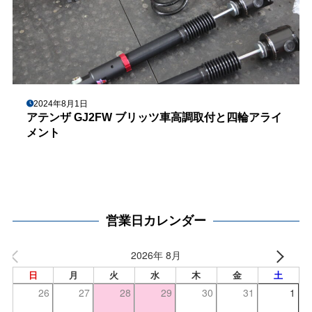
2024年8月1日
アテンザ GJ2FW ブリッツ車高調取付と四輪アライ
メント
営業日カレンダー
2026年 8月
日
月
火
水
木
金
土
26
27
28
29
30
31
1