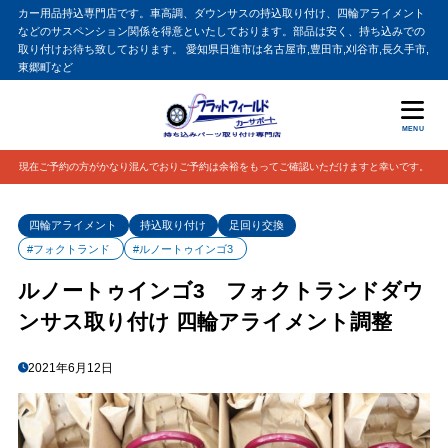
カー用品持込専門店です。車高調、ダウンサスの持込取り付け、四輪アライメント
などのサスペンション関係を得意といたしております。部品は安く、持ち込みでの
取り付けお待ち致しております。 愛知県日進市は名古屋市,豊田市,刈谷市,長久手市,
東郷町など
MENU
現在ご予約の方がかなり混んでおりご予約は余裕をもってご確認いただけますと幸いです。
四輪アライメント
持込取り付け
足回り交換
#フォクトランド
#ルノートゥインゴ3
ルノートゥインゴ3 フォクトランドダウ
ンサス取り付け 四輪アライメント調整
2021年6月12日