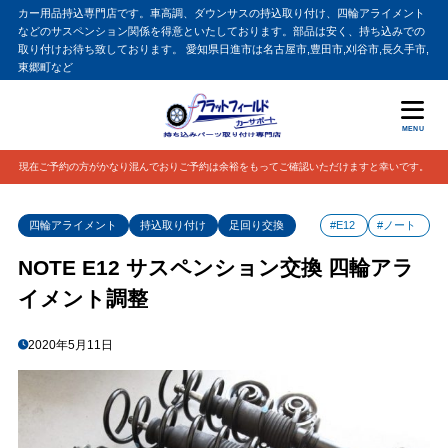
カー用品持込専門店です。車高調、ダウンサスの持込取り付け、四輪アライメント
などのサスペンション関係を得意といたしております。部品は安く、持ち込みでの
取り付けお待ち致しております。 愛知県日進市は名古屋市,豊田市,刈谷市,長久手市,
東郷町など
MENU
現在ご予約の方がかなり混んでおりご予約は余裕をもってご確認いただけますと幸いです。
四輪アライメント
持込取り付け
足回り交換
#E12
#ノート
NOTE E12 サスペンション交換 四輪アラ
イメント調整
2020年5月11日