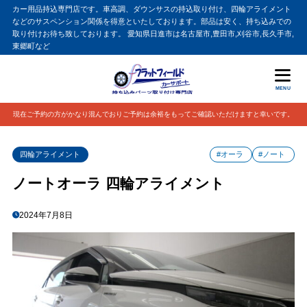
カー用品持込専門店です。車高調、ダウンサスの持込取り付け、四輪アライメント
などのサスペンション関係を得意といたしております。部品は安く、持ち込みでの
取り付けお待ち致しております。 愛知県日進市は名古屋市,豊田市,刈谷市,長久手市,
東郷町など
MENU
現在ご予約の方がかなり混んでおりご予約は余裕をもってご確認いただけますと幸いです。
四輪アライメント
#オーラ
#ノート
ノートオーラ 四輪アライメント
2024年7月8日