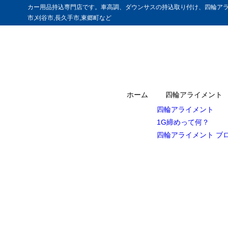
カー用品持込専門店です。車高調、ダウンサスの持込取り付け、四輪アラ
市,刈谷市,長久手市,東郷町など
ホーム
四輪アライメント
四輪アライメント
1G締めって何？
四輪アライメント ブ