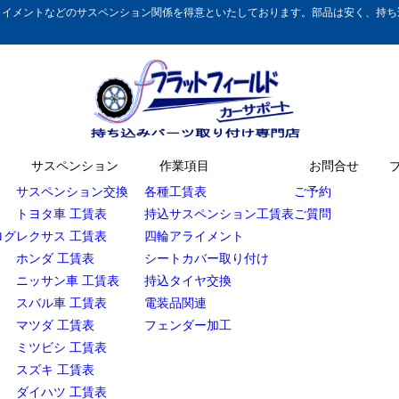
イメントなどのサスペンション関係を得意といたしております。部品は安く、持ち込
サスペンション
作業項目
お問合せ
サスペンション交換
各種工賃表
ご予約
トヨタ車 工賃表
持込サスペンション工賃表
ご質問
ログ
レクサス 工賃表
四輪アライメント
ホンダ 工賃表
シートカバー取り付け
ニッサン車 工賃表
持込タイヤ交換
スバル車 工賃表
電装品関連
マツダ 工賃表
フェンダー加工
ミツビシ 工賃表
スズキ 工賃表
ダイハツ 工賃表