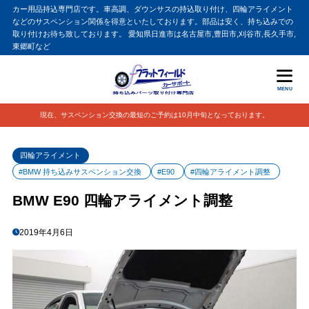
カー用品持込専門店です。車高調、ダウンサスの持込取り付け、四輪アライメント
などのサスペンション関係を得意といたしております。部品は安く、持ち込みでの
取り付けお待ち致しております。 愛知県日進市は名古屋市,豊田市,刈谷市,長久手市,
東郷町など
MENU
現在、サスペンション交換の最短のご予約は10月中旬となっております。
四輪アライメント
#BMW 持ち込みサスペンション交換
#E90
#四輪アライメント調整
BMW E90 四輪アライメント調整
2019年4月6日