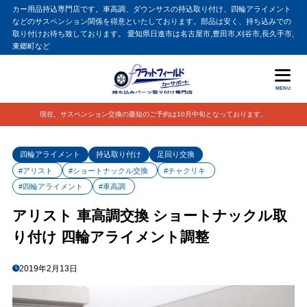
カー用品持込専門店です。車高調、ダウンサスの持込取り付け、四輪アライメント
などのサスペンション関係を得意といたしております。部品は安く、持ち込みでの
取り付けお待ち致しております。 愛知県日進市は名古屋市,豊田市,刈谷市,長久手市,
東郷町など
MENU
現在、サスペンション交換の最短のご予約は10月中旬となっております。
四輪アライメント
持込取り付け
足回り交換
#アリスト
#ショートナックル交換
#チャクリキ
#四輪アライメント
#車高調
アリスト 車高調交換 ショートナックル取
り付け 四輪アライメント調整
2019年2月13日