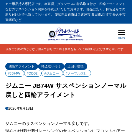
カー用品持込専門店です。車高調、ダウンサスの持込取り付け、四輪アライメント
などのサスペンション関係を得意といたしております。部品は安く、持ち込みでの
取り付けお待ち致しております。 愛知県日進市は名古屋市,豊田市,刈谷市,長久手市,
東郷町など
MENU
現在ご予約の方がかなり混んでおりご予約は余裕をもってご確認いただけますと幸いです。
四輪アライメント
持込取り付け
足回り交換
#JB74W
#ODB2
#ジムニー
#ノーマル戻し
ジムニー JB74W サスペンションノーマル
戻しと四輪アライメント
2026年6月18日
ジムニーのサスペンションノーマル戻しです。
現在の仕様は津田レーシングのサスペンションにフロントのアー