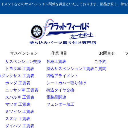
イメントなどのサスペンション関係を得意といたしております。部品は安く、持ち込
サスペンション
作業項目
お問合せ
サスペンション交換
各種工賃表
ご予約
トヨタ車 工賃表
持込サスペンション工賃表
ご質問
ログ
レクサス 工賃表
四輪アライメント
ホンダ 工賃表
シートカバー取り付け
ニッサン車 工賃表
持込タイヤ交換
スバル車 工賃表
電装品関連
マツダ 工賃表
フェンダー加工
ミツビシ 工賃表
スズキ 工賃表
ダイハツ 工賃表