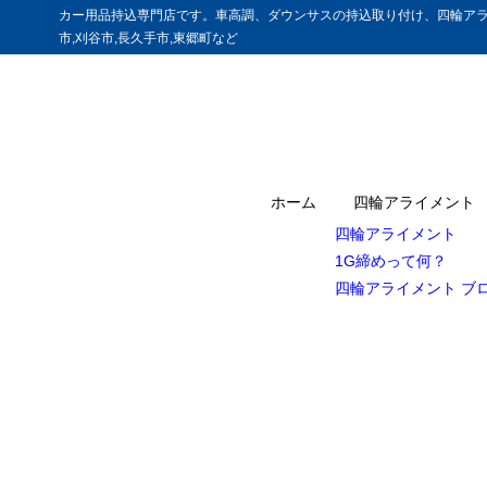
カー用品持込専門店です。車高調、ダウンサスの持込取り付け、四輪アラ
市,刈谷市,長久手市,東郷町など
ホーム
四輪アライメント
四輪アライメント
1G締めって何？
四輪アライメント ブ