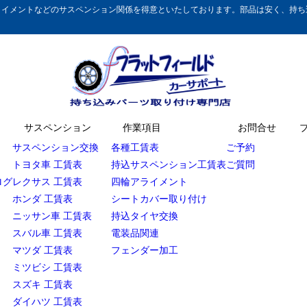
イメントなどのサスペンション関係を得意といたしております。部品は安く、持ち込
サスペンション
作業項目
お問合せ
サスペンション交換
各種工賃表
ご予約
トヨタ車 工賃表
持込サスペンション工賃表
ご質問
ログ
レクサス 工賃表
四輪アライメント
ホンダ 工賃表
シートカバー取り付け
ニッサン車 工賃表
持込タイヤ交換
スバル車 工賃表
電装品関連
マツダ 工賃表
フェンダー加工
ミツビシ 工賃表
スズキ 工賃表
ダイハツ 工賃表