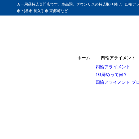
カー用品持込専門店です。車高調、ダウンサスの持込取り付け、四輪アラ
市,刈谷市,長久手市,東郷町など
ホーム
四輪アライメント
四輪アライメント
1G締めって何？
四輪アライメント ブ