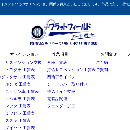
イメントなどのサスペンション関係を得意といたしております。部品は安く、持ち込
サスペンション
作業項目
お問合せ
サスペンション交換
各種工賃表
ご予約
トヨタ車 工賃表
持込サスペンション工賃表
ご質問
ログ
レクサス 工賃表
四輪アライメント
ホンダ 工賃表
シートカバー取り付け
ニッサン車 工賃表
持込タイヤ交換
スバル車 工賃表
電装品関連
マツダ 工賃表
フェンダー加工
ミツビシ 工賃表
スズキ 工賃表
ダイハツ 工賃表