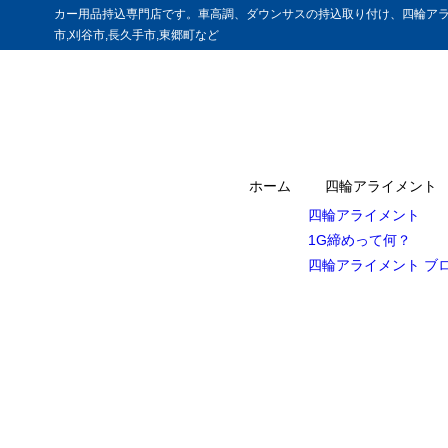
カー用品持込専門店です。車高調、ダウンサスの持込取り付け、四輪アラ
市,刈谷市,長久手市,東郷町など
ホーム
四輪アライメント
四輪アライメント
1G締めって何？
四輪アライメント ブ