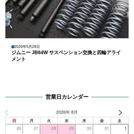
2026年5月29日
ジムニー JB64W サスペンション交換と四輪アライ
メント
営業日カレンダー
2026年 8月
日
月
火
水
木
金
土
26
27
28
29
30
31
1