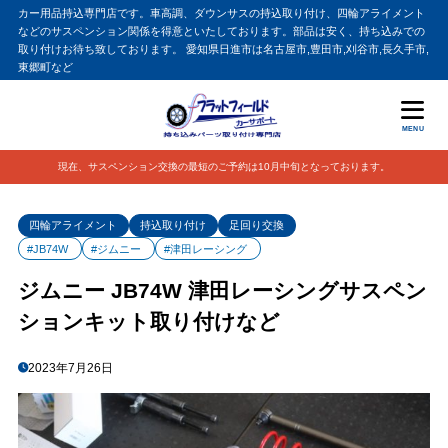
カー用品持込専門店です。車高調、ダウンサスの持込取り付け、四輪アライメント
などのサスペンション関係を得意といたしております。部品は安く、持ち込みでの
取り付けお待ち致しております。 愛知県日進市は名古屋市,豊田市,刈谷市,長久手市,
東郷町など
MENU
現在、サスペンション交換の最短のご予約は10月中旬となっております。
四輪アライメント
持込取り付け
足回り交換
#JB74W
#ジムニー
#津田レーシング
ジムニー JB74W 津田レーシングサスペン
ションキット取り付けなど
2023年7月26日