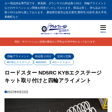
カー用品持込専門店です。車高調、ダウンサスの持込取り付け、四輪アライメント
などのサスペンション関係を得意といたしております。部品は安く、持ち込みでの
取り付けお待ち致しております。 愛知県日進市は名古屋市,豊田市,刈谷市,長久手市,
東郷町など
MENU
現在、サスペンション交換の最短のご予約は10月中旬となっております。
四輪アライメント
持込取り付け
足回り交換
#KYBエクステージ
#ND5RC
#ロードスター
ロードスター ND5RC KYBエクステージ
キット取り付けと四輪アライメント
2022年9月22日