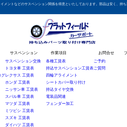
イメントなどのサスペンション関係を得意といたしております。部品は安く、持ち込
サスペンション
作業項目
お問合せ
サスペンション交換
各種工賃表
ご予約
トヨタ車 工賃表
持込サスペンション工賃表
ご質問
ログ
レクサス 工賃表
四輪アライメント
ホンダ 工賃表
シートカバー取り付け
ニッサン車 工賃表
持込タイヤ交換
スバル車 工賃表
電装品関連
マツダ 工賃表
フェンダー加工
ミツビシ 工賃表
スズキ 工賃表
ダイハツ 工賃表