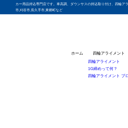
カー用品持込専門店です。車高調、ダウンサスの持込取り付け、四輪アラ
市,刈谷市,長久手市,東郷町など
ホーム
四輪アライメント
四輪アライメント
1G締めって何？
四輪アライメント ブ