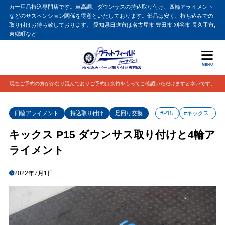
カー用品持込専門店です。車高調、ダウンサスの持込取り付け、四輪アライメント
などのサスペンション関係を得意といたしております。部品は安く、持ち込みでの
取り付けお待ち致しております。 愛知県日進市は名古屋市,豊田市,刈谷市,長久手市,
東郷町など
MENU
現在ご予約の方がかなり混んでおりご予約は余裕をもってご確認いただけますと幸いです。
四輪アライメント
持込取り付け
足回り交換
#P15
#キックス
キックス P15 ダウンサス取り付けと4輪ア
ライメント
2022年7月1日