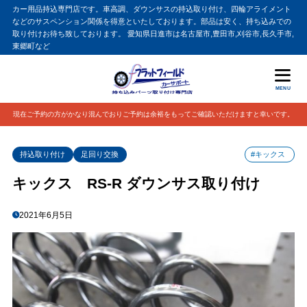
カー用品持込専門店です。車高調、ダウンサスの持込取り付け、四輪アライメント
などのサスペンション関係を得意といたしております。部品は安く、持ち込みでの
取り付けお待ち致しております。 愛知県日進市は名古屋市,豊田市,刈谷市,長久手市,
東郷町など
MENU
現在ご予約の方がかなり混んでおりご予約は余裕をもってご確認いただけますと幸いです。
持込取り付け
足回り交換
#キックス
キックス RS-R ダウンサス取り付け
2021年6月5日