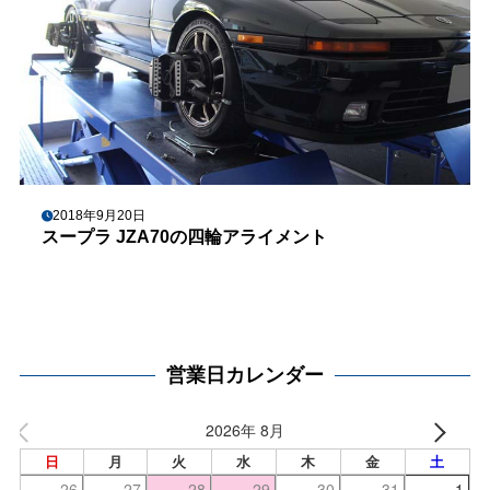
2018年9月20日
スープラ JZA70の四輪アライメント
営業日カレンダー
2026年 8月
日
月
火
水
木
金
土
26
27
28
29
30
31
1