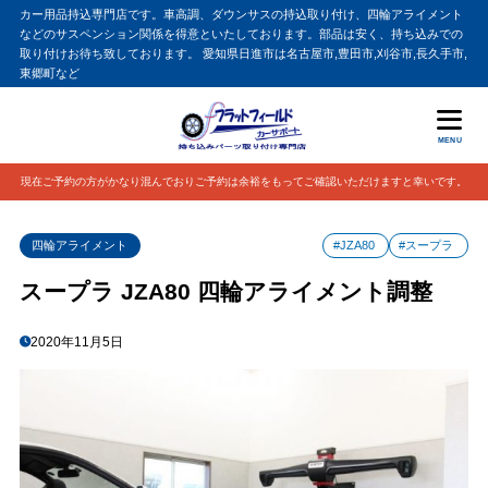
カー用品持込専門店です。車高調、ダウンサスの持込取り付け、四輪アライメント
などのサスペンション関係を得意といたしております。部品は安く、持ち込みでの
取り付けお待ち致しております。 愛知県日進市は名古屋市,豊田市,刈谷市,長久手市,
東郷町など
MENU
現在ご予約の方がかなり混んでおりご予約は余裕をもってご確認いただけますと幸いです。
四輪アライメント
#JZA80
#スープラ
スープラ JZA80 四輪アライメント調整
2020年11月5日