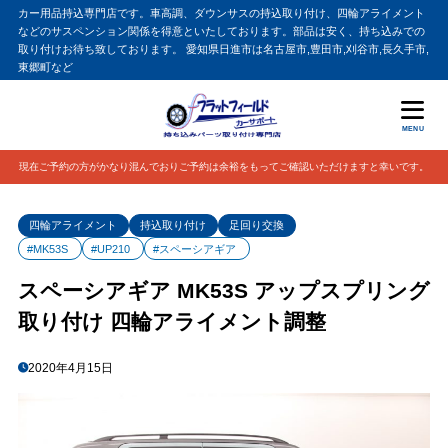
カー用品持込専門店です。車高調、ダウンサスの持込取り付け、四輪アライメント
などのサスペンション関係を得意といたしております。部品は安く、持ち込みでの
取り付けお待ち致しております。 愛知県日進市は名古屋市,豊田市,刈谷市,長久手市,
東郷町など
MENU
現在ご予約の方がかなり混んでおりご予約は余裕をもってご確認いただけますと幸いです。
四輪アライメント
持込取り付け
足回り交換
#MK53S
#UP210
#スペーシアギア
スペーシアギア MK53S アップスプリング
取り付け 四輪アライメント調整
2020年4月15日