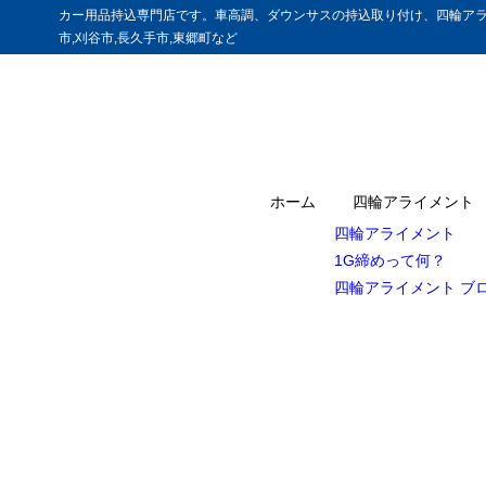
カー用品持込専門店です。車高調、ダウンサスの持込取り付け、四輪アラ
市,刈谷市,長久手市,東郷町など
ホーム
四輪アライメント
四輪アライメント
1G締めって何？
四輪アライメント ブ