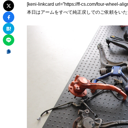
[keni-linkcard url=”https://ff-cs.com/four-wheel-al
本日はアームをすべて純正戻しでのご依頼をいた