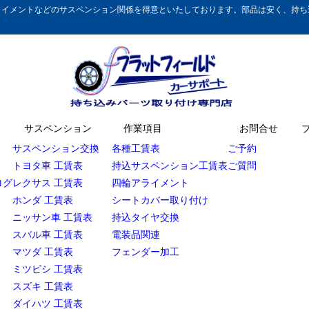
イメントなどのサスペンション関係を得意といたしております。部品は安く、持ち込
サスペンション
作業項目
お問合せ
サスペンション交換
各種工賃表
ご予約
トヨタ車 工賃表
持込サスペンション工賃表
ご質問
ログ
レクサス 工賃表
四輪アライメント
ホンダ 工賃表
シートカバー取り付け
ニッサン車 工賃表
持込タイヤ交換
スバル車 工賃表
電装品関連
マツダ 工賃表
フェンダー加工
ミツビシ 工賃表
スズキ 工賃表
ダイハツ 工賃表