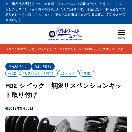
カー用品持込専門店です。車高調、ダウンサスの持込取り付け、四輪アライメント
などのサスペンション関係を得意といたしております。部品は安く、持ち込みでの
取り付けお待ち致しております。 愛知県日進市は名古屋市,豊田市,刈谷市,長久手市,
東郷町など
MENU
現在ご予約の方がかなり混んでおりご予約は余裕をもってご確認いただけますと幸いです。
持込取り付け
足回り交換
#FD2
#サスペンション交換
#シビック
#無限
FD2 シビック 無限サスペンションキッ
ト取り付け
2019年9月30日