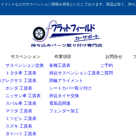
イメントなどのサスペンション関係を得意といたしております。部品は安く、持ち込
サスペンション
作業項目
お問合せ
サスペンション交換
各種工賃表
ご予約
トヨタ車 工賃表
持込サスペンション工賃表
ご質問
ログ
レクサス 工賃表
四輪アライメント
ホンダ 工賃表
シートカバー取り付け
ニッサン車 工賃表
持込タイヤ交換
スバル車 工賃表
電装品関連
マツダ 工賃表
フェンダー加工
ミツビシ 工賃表
スズキ 工賃表
ダイハツ 工賃表