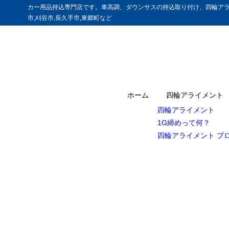
カー用品持込専門店です。車高調、ダウンサスの持込取り付け、四輪アラ
市,刈谷市,長久手市,東郷町など
ホーム
四輪アライメント
四輪アライメント
1G締めって何？
四輪アライメント ブ