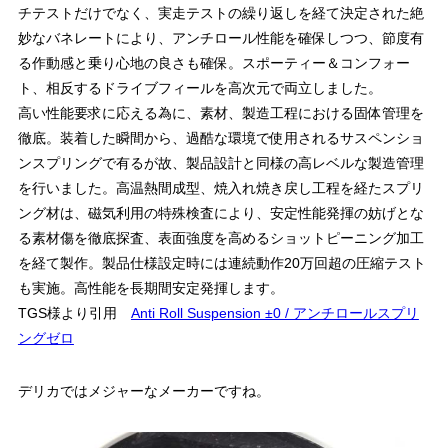
チテストだけでなく、実走テストの繰り返しを経て決定された絶
妙なバネレートにより、アンチロール性能を確保しつつ、節度有
る作動感と乗り心地の良さも確保。スポーティー＆コンフォー
ト、相反するドライブフィールを高次元で両立しました。
高い性能要求に応える為に、素材、製造工程における固体管理を
徹底。装着した瞬間から、過酷な環境で使用されるサスペンショ
ンスプリングで有るが故、製品設計と同様の高レベルな製造管理
を行いました。高温熱間成型、焼入れ焼き戻し工程を経たスプリ
ング材は、磁気利用の特殊検査により、安定性能発揮の妨げとな
る素材傷を徹底探査、表面強度を高めるショットピーニング加工
を経て製作。製品仕様設定時には連続動作20万回超の圧縮テスト
も実施。高性能を長期間安定発揮します。
TGS様より引用
Anti Roll Suspension ±0 / アンチロールスプリ
ングゼロ
デリカではメジャーなメーカーですね。