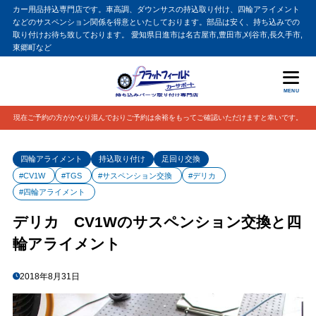
カー用品持込専門店です。車高調、ダウンサスの持込取り付け、四輪アライメント
などのサスペンション関係を得意といたしております。部品は安く、持ち込みでの
取り付けお待ち致しております。 愛知県日進市は名古屋市,豊田市,刈谷市,長久手市,
東郷町など
MENU
現在ご予約の方がかなり混んでおりご予約は余裕をもってご確認いただけますと幸いです。
四輪アライメント
持込取り付け
足回り交換
#CV1W
#TGS
#サスペンション交換
#デリカ
#四輪アライメント
デリカ CV1Wのサスペンション交換と四
輪アライメント
2018年8月31日