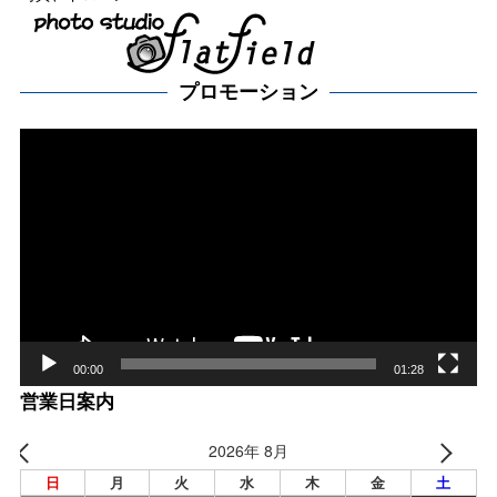
プロモーション
動
画
プ
レー
ヤー
00:00
01:28
営業日案内
2026年 8月
日
月
火
水
木
金
土