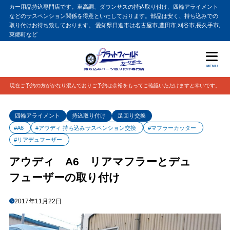
カー用品持込専門店です。車高調、ダウンサスの持込取り付け、四輪アライメント
などのサスペンション関係を得意といたしております。部品は安く、持ち込みでの
取り付けお待ち致しております。 愛知県日進市は名古屋市,豊田市,刈谷市,長久手市,
東郷町など
MENU
現在ご予約の方がかなり混んでおりご予約は余裕をもってご確認いただけますと幸いです。
四輪アライメント
持込取り付け
足回り交換
#A6
#アウディ 持ち込みサスペンション交換
#マフラーカッター
#リアデュフーザー
アウディ A6 リアマフラーとデュ
フューザーの取り付け
2017年11月22日