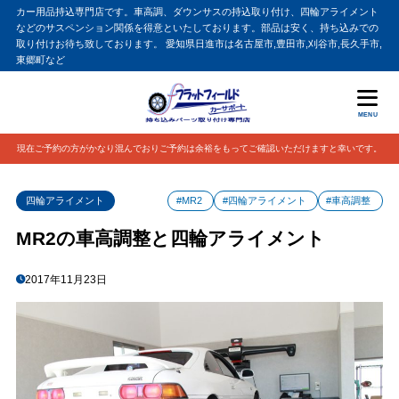
カー用品持込専門店です。車高調、ダウンサスの持込取り付け、四輪アライメント
などのサスペンション関係を得意といたしております。部品は安く、持ち込みでの
取り付けお待ち致しております。 愛知県日進市は名古屋市,豊田市,刈谷市,長久手市,
東郷町など
MENU
現在ご予約の方がかなり混んでおりご予約は余裕をもってご確認いただけますと幸いです。
四輪アライメント
#MR2
#四輪アライメント
#車高調整
MR2の車高調整と四輪アライメント
2017年11月23日