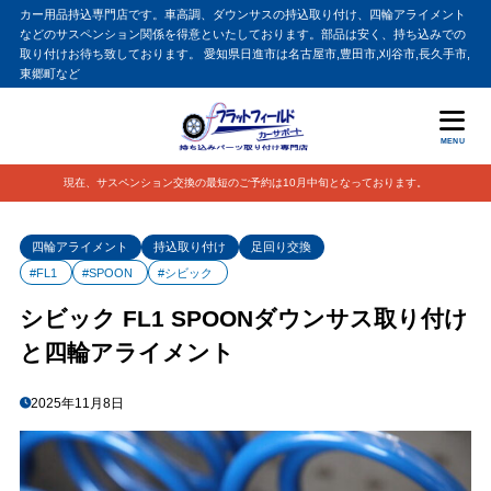
カー用品持込専門店です。車高調、ダウンサスの持込取り付け、四輪アライメント
などのサスペンション関係を得意といたしております。部品は安く、持ち込みでの
取り付けお待ち致しております。 愛知県日進市は名古屋市,豊田市,刈谷市,長久手市,
東郷町など
MENU
現在、サスペンション交換の最短のご予約は10月中旬となっております。
四輪アライメント
持込取り付け
足回り交換
#FL1
#SPOON
#シビック
シビック FL1 SPOONダウンサス取り付け
と四輪アライメント
2025年11月8日