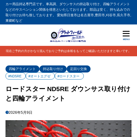
カー用品持込専門店です。車高調、ダウンサスの持込取り付け、四輪アライメント
などのサスペンション関係を得意といたしております。部品は安く、持ち込みでの
取り付けお待ち致しております。 愛知県日進市は名古屋市,豊田市,刈谷市,長久手市,
東郷町など
MENU
現在ご予約の方がかなり混んでおりご予約は余裕をもってご確認いただけますと幸いです。
四輪アライメント
持込取り付け
足回り交換
#ND5RE
#オートエグゼ
#ロードスター
ロードスター ND5RE ダウンサス取り付け
と四輪アライメント
2026年5月9日