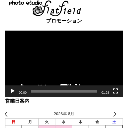
プロモーション
動
画
プ
レー
ヤー
00:00
01:28
営業日案内
2026年 8月
日
月
火
水
木
金
土