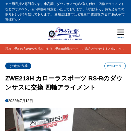
カー用品持込専門店です。車高調、ダウンサスの持込取り付け、四輪アライメント
などのサスペンション関係を得意といたしております。部品は安く、持ち込みでの
取り付けお待ち致しております。 愛知県日進市は名古屋市,豊田市,刈谷市,長久手市,
東郷町など
MENU
現在ご予約の方がかなり混んでおりご予約は余裕をもってご確認いただけますと幸いです。
その他の作業
#カローラ
ZWE213H カローラスポーツ RS-Rのダウ
ンサスに交換 四輪アライメント
2022年7月13日